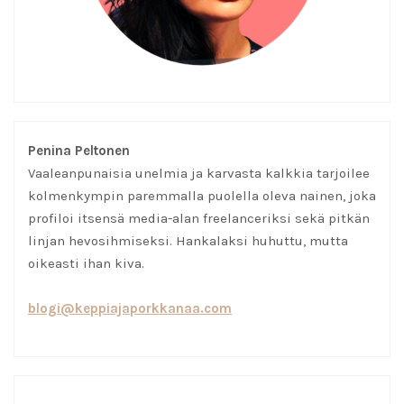
Penina Peltonen
Vaaleanpunaisia unelmia ja karvasta kalkkia tarjoilee
kolmenkympin paremmalla puolella oleva nainen, joka
profiloi itsensä media-alan freelanceriksi sekä pitkän
linjan hevosihmiseksi. Hankalaksi huhuttu, mutta
oikeasti ihan kiva.
blogi@keppiajaporkkanaa.com