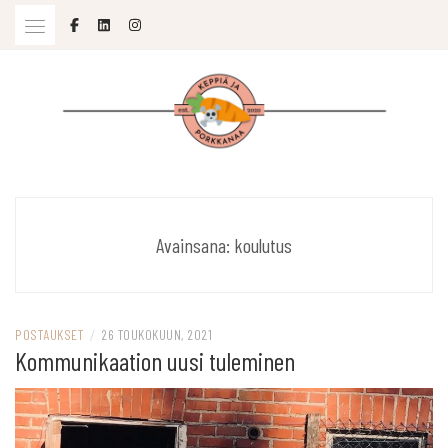
Skip
to
content
SOPIVASTI MOLEMPIA
KEPPIÄ JA PORKKANAA
Avainsana:
koulutus
POSTAUKSET
/
26 TOUKOKUUN, 2021
Kommunikaation uusi tuleminen