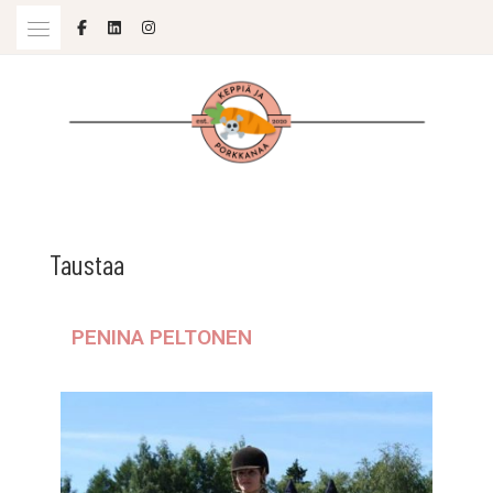
SOPIVASTI MOLEMPIA
KEPPIÄ JA PORKKANAA
Taustaa
PENINA PELTONEN