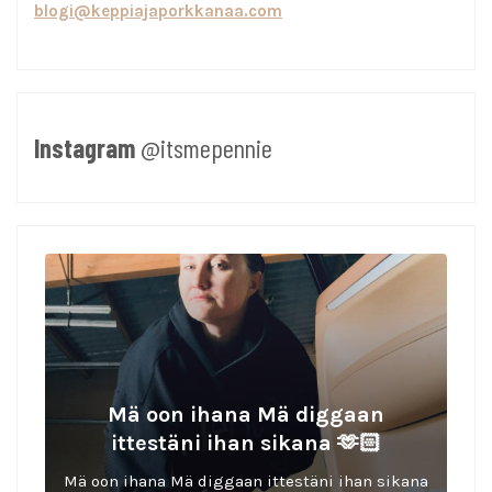
blogi@keppiajaporkkanaa.com
Instagram
@itsmepennie