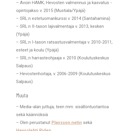
– Avoin HAMK; Hevosten valmennus ja kasvatus -
opintojakso v. 2015 (Mustiala/Ypäjä)
– SRL:n estetuomarikurssi v. 2014 (Santahamina)
– SRL:n II-tason lajivalmentaja v. 2013, kesken
(Ypäjä)
– SRL:n I-tason ratsastusvalmentaja v. 2010-2011,
esteet ja koulu (Ypäjä)
– SRL:n harrasteohjaaja v. 2010 (Koulutuskeskus
Salpaus)
– Hevostenhoitaja, v. 2006-2009 (Koulutuskeskus
Salpaus)
Muuta
– Media-alan juttuja, teen mm. sisällöntuotantoa
sekä käännöksiä
– Olen perustanut
Playsson.netin
sekä
Hevoslehti Riden