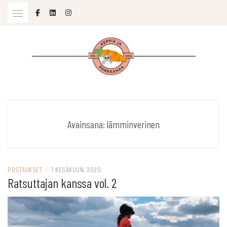
Skip
to
content
SOPIVASTI MOLEMPIA
KEPPIÄ JA PORKKANAA
Avainsana:
lämminverinen
POSTAUKSET
/
1 KESÄKUUN, 2020
Ratsuttajan kanssa vol. 2