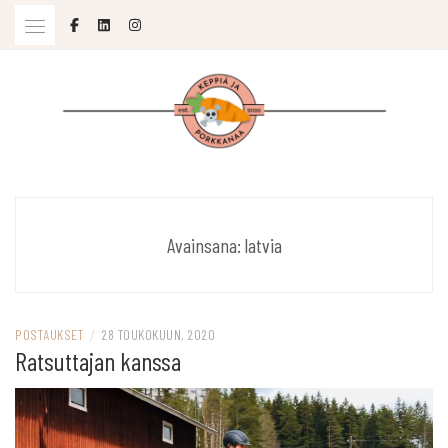
Skip
to
content
SOPIVASTI MOLEMPIA
KEPPIÄ JA PORKKANAA
Avainsana:
latvia
POSTAUKSET
/
28 TOUKOKUUN, 2020
Ratsuttajan kanssa