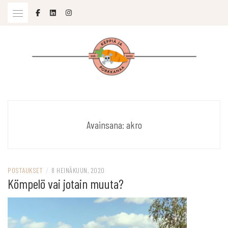
Skip
to
content
SOPIVASTI MOLEMPIA
KEPPIÄ JA PORKKANAA
Avainsana:
akro
POSTAUKSET
/
8 HEINÄKUUN, 2020
Kömpelö vai jotain muuta?