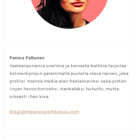
Penina Peltonen
Vaaleanpunaisia unelmia ja karvasta kalkkia tarjoilee
kolmenkympin paremmalla puolella oleva nainen, joka
profiloi itsensä media-alan freelanceriksi sekä pitkän
linjan hevosihmiseksi. Hankalaksi huhuttu, mutta
oikeasti ihan kiva.
blogi@keppiajaporkkanaa.com