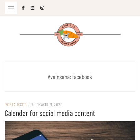
Skip
to
content
SOPIVASTI MOLEMPIA
KEPPIÄ JA PORKKANAA
Avainsana:
facebook
POSTAUKSET
/
7 LOKAKUUN, 2020
Calendar for social media content