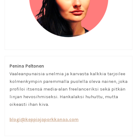
Penina Peltonen
Vaaleanpunaisia unelmia ja karvasta kalkkia tarjoilee
kolmenkympin paremmalla puolella oleva nainen, joka
profiloi itsensä media-alan freelanceriksi sekä pitkän
linjan hevosihmiseksi. Hankalaksi huhuttu, mutta
oikeasti ihan kiva.
blogi@keppiajaporkkanaa.com