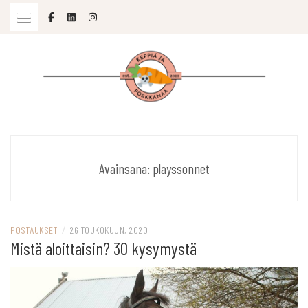
Skip
to
content
SOPIVASTI MOLEMPIA
KEPPIÄ JA PORKKANAA
Avainsana:
playssonnet
POSTAUKSET
/
26 TOUKOKUUN, 2020
Mistä aloittaisin? 30 kysymystä