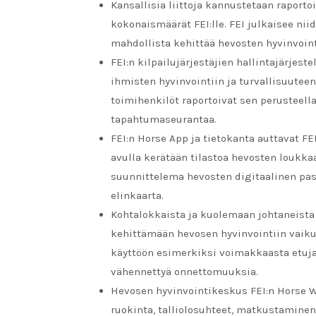
Kansallisia liittoja kannustetaan raport
kokonaismäärät FEI:lle. FEI julkaisee ni
mahdollista kehittää hevosten hyvinvoint
FEI:n kilpailujärjestäjien hallintajärjes
ihmisten hyvinvointiin ja turvallisuuteen
toimihenkilöt raportoivat sen perusteella
tapahtumaseurantaa.
FEI:n Horse App ja tietokanta auttavat FE
avulla kerätään tilastoa hevosten loukka
suunnittelema hevosten digitaalinen pa
elinkaarta.
Kohtalokkaista ja kuolemaan johtaneista 
kehittämään hevosen hyvinvointiin vaiku
käyttöön esimerkiksi voimakkaasta etuja
vähennettyä onnettomuuksia.
Hevosen hyvinvointikeskus FEI:n Horse We
ruokinta, talliolosuhteet, matkustaminen 