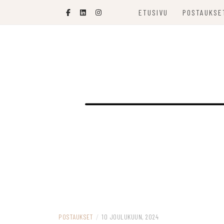
Skip
ETUSIVU
POSTAUKSE
to
content
SOPIVASTI MOLEMPIA
KEPPIÄ JA P
POSTAUKSET
/
10 JOULUKUUN, 2024