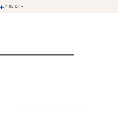
FINNISH
ENGLISH
ESTONIAN
FINNISH
SWEDISH