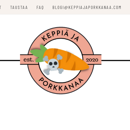
T
TAUSTAA
FAQ
BLOGI@KEPPIAJAPORKKANAA.COM
ORKKANAA