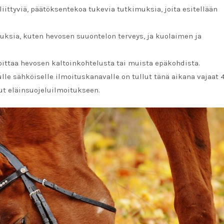
liittyviä, päätöksentekoa tukevia tutkimuksia, joita esitellään
muksia, kuten hevosen suuontelon terveys, ja kuolaimen ja
.
ittaa hevosen kaltoinkohtelusta tai muista epäkohdista.
ulle sähköiselle ilmoituskanavalle on tullut tänä aikana vajaat 
ut eläinsuojeluilmoitukseen.