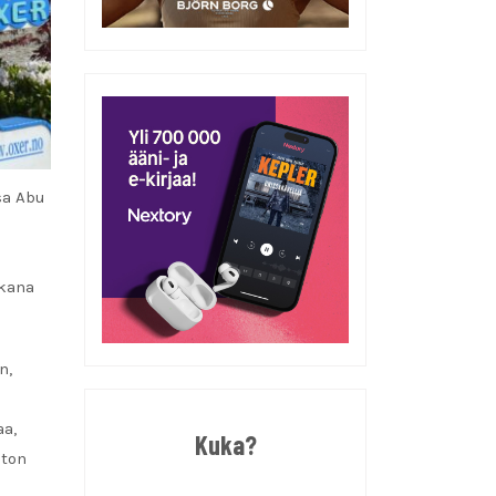
sa Abu
ikana
n,
aa,
Kuka?
ston