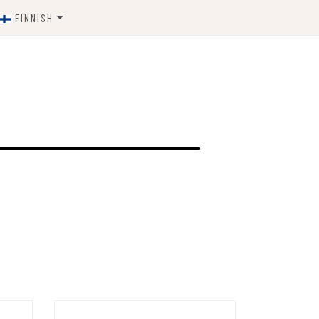
FINNISH
ENGLISH
ESTONIAN
FINNISH
SWEDISH