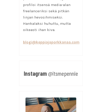
profiloi itsensä media-alan
freelanceriksi sekä pitkän
linjan hevosihmiseksi.
Hankalaksi huhuttu, mutta
oikeasti ihan kiva.
blogi@keppiajaporkkanaa.com
Instagram
@itsmepennie