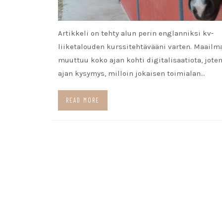
Artikkeli on tehty alun perin englanniksi kv-
liiketalouden kurssitehtävääni varten. Maai
muuttuu koko ajan kohti digitalisaatiota, joten
ajan kysymys, milloin jokaisen toimialan…
READ MORE