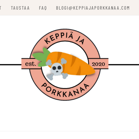
T
TAUSTAA
FAQ
BLOGI@KEPPIAJAPORKKANAA.COM
ORKKANAA