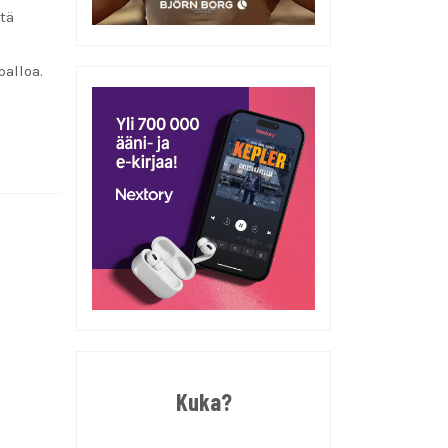
tä
palloa.
Kuka?