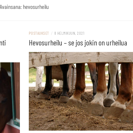
Avainsana:
hevosurheilu
POSTAUKSET
/
8 HELMIKUUN, 2021
nti
Hevosurheilu – se jos jokin on urheilua