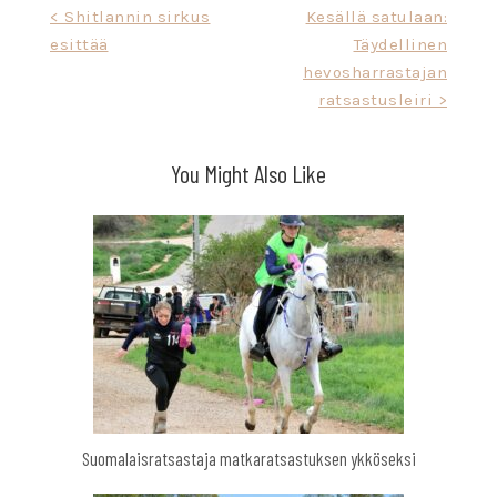
Artikkelien
< Shitlannin sirkus
Kesällä satulaan:
esittää
Täydellinen
selaus
hevosharrastajan
ratsastusleiri >
You Might Also Like
Suomalaisratsastaja matkaratsastuksen ykköseksi