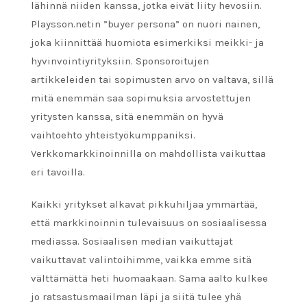
lähinnä niiden kanssa, jotka eivät liity hevosiin.
Playsson.netin ”buyer persona” on nuori nainen,
joka kiinnittää huomiota esimerkiksi meikki- ja
hyvinvointiyrityksiin. Sponsoroitujen
artikkeleiden tai sopimusten arvo on valtava, sillä
mitä enemmän saa sopimuksia arvostettujen
yritysten kanssa, sitä enemmän on hyvä
vaihtoehto yhteistyökumppaniksi.
Verkkomarkkinoinnilla on mahdollista vaikuttaa
eri tavoilla.
Kaikki yritykset alkavat pikkuhiljaa ymmärtää,
että markkinoinnin tulevaisuus on sosiaalisessa
mediassa. Sosiaalisen median vaikuttajat
vaikuttavat valintoihimme, vaikka emme sitä
välttämättä heti huomaakaan. Sama aalto kulkee
jo ratsastusmaailman läpi ja siitä tulee yhä