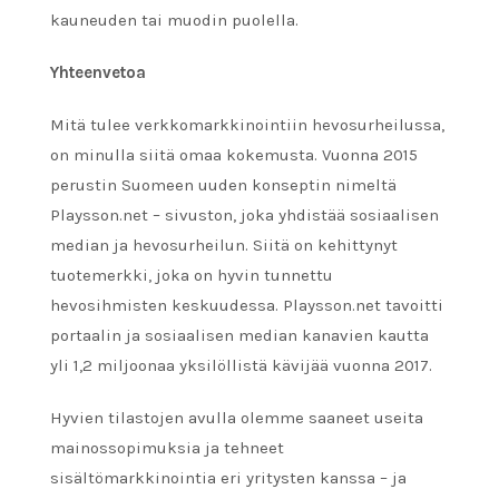
kauneuden tai muodin puolella.
Yhteenvetoa
Mitä tulee verkkomarkkinointiin hevosurheilussa,
on minulla siitä omaa kokemusta. Vuonna 2015
perustin Suomeen uuden konseptin nimeltä
Playsson.net – sivuston, joka yhdistää sosiaalisen
median ja hevosurheilun. Siitä on kehittynyt
tuotemerkki, joka on hyvin tunnettu
hevosihmisten keskuudessa. Playsson.net tavoitti
portaalin ja sosiaalisen median kanavien kautta
yli 1,2 miljoonaa yksilöllistä kävijää vuonna 2017.
Hyvien tilastojen avulla olemme saaneet useita
mainossopimuksia ja tehneet
sisältömarkkinointia eri yritysten kanssa – ja