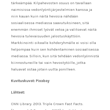
tärkeämpää. Kilpahevosten osuus on tavallaan
naimisissa vedonlyöntijärjestelmien kanssa ja
niin kauan kuin näitä hevosia nähdään
sosiaalisessa mediassa saavutuksineen, sitä
enemmän ihmiset lyövät vetoa ​​ja valitsevat näitä
hevosia tulevaisuuden jalostuskäyttöön.
Markkinointi oikealle kohderyhmälle ei voisi olla
helpompaa kuin sen kohdentaminen sosiaalisessa
mediassa. Silloin, kun sitä tehdään vedonlyönnistä
kiinnostuneille tai vain hevostytöille, jotka
haluavat ostaa jotain uutta ponilleen.
Kuvituskuvat: Pixabay
Lähteet:
CNN Library. 2013. Triple Crown Fast Facts.