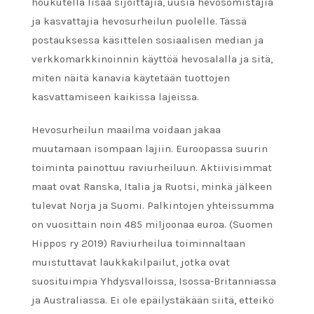
houkutella lisää sijoittajia, uusia hevosomistajia
ja kasvattajia hevosurheilun puolelle. Tässä
postauksessa käsittelen sosiaalisen median ja
verkkomarkkinoinnin käyttöä hevosalalla ja sitä,
miten näitä kanavia käytetään tuottojen
kasvattamiseen kaikissa lajeissa.
Hevosurheilun maailma voidaan jakaa
muutamaan isompaan lajiin. Euroopassa suurin
toiminta painottuu raviurheiluun. Aktiivisimmat
maat ovat Ranska, Italia ja Ruotsi, minkä jälkeen
tulevat Norja ja Suomi. Palkintojen yhteissumma
on vuosittain noin 485 miljoonaa euroa. (Suomen
Hippos ry 2019) Raviurheilua toiminnaltaan
muistuttavat laukkakilpailut, jotka ovat
suosituimpia Yhdysvalloissa, Isossa-Britanniassa
ja Australiassa. Ei ole epäilystäkään siitä, etteikö