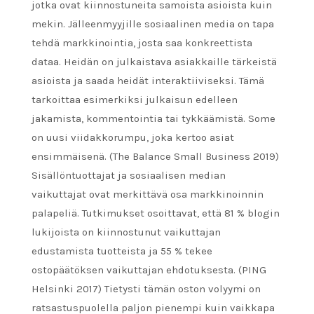
jotka ovat kiinnostuneita samoista asioista kuin
mekin. Jälleenmyyjille sosiaalinen media on tapa
tehdä markkinointia, josta saa konkreettista
dataa. Heidän on julkaistava asiakkaille tärkeistä
asioista ja saada heidät interaktiiviseksi. Tämä
tarkoittaa esimerkiksi julkaisun edelleen
jakamista, kommentointia tai tykkäämistä. Some
on uusi viidakkorumpu, joka kertoo asiat
ensimmäisenä. (The Balance Small Business 2019)
Sisällöntuottajat ja sosiaalisen median
vaikuttajat ovat merkittävä osa markkinoinnin
palapeliä. Tutkimukset osoittavat, että 81 % blogin
lukijoista on kiinnostunut vaikuttajan
edustamista tuotteista ja 55 % tekee
ostopäätöksen vaikuttajan ehdotuksesta. (PING
Helsinki 2017) Tietysti tämän oston volyymi on
ratsastuspuolella paljon pienempi kuin vaikkapa