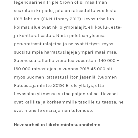
legendaarinen Triple Crown olisi maailman
seuratuin kilpailu, jota on ratsastettu vuodesta
1919 lähtien. (CNN Library 2013) Hevosurheilun
kolmas alue ovat nk. olympialajit, eli koulu-, este-
ja kenttäratsastus. Näitä pidetään yleensä
perusratsastuslajeina ja ne ovat tietysti myös
suosituimpia harrastuslajeja ympäri maailmaa.
Suomessa talleilla vierailee vuosittain 140 000 –
160 000 ratsastajaa ja vuonna 2018 45 000 oli
myös Suomen Ratsastusliiton jäseniä. (Suomen
Ratsastajainliitto 2019) Ei ole yllätys, että
hevosalan ytimessä virtaa paljon rahaa. Hevoset
ovat kalliita ja korkeammille tasoille tultaessa, ne
ovat monelle ensisijainen tulomuoto.
Hevosurheilun liiketoimintasuunnitelma