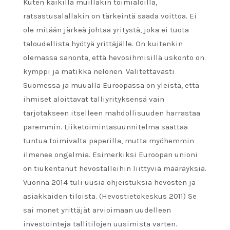
Kuten kaikilla muillakin toimialoilla,
ratsastusalallakin on tärkeintä saada voittoa. Ei
ole mitään järkeä johtaa yritystä, joka ei tuota
taloudellista hyötyä yrittäjälle. On kuitenkin
olemassa sanonta, että hevosihmisillä uskonto on
kymppi ja matikka nelonen. Valitettavasti
Suomessa ja muualla Euroopassa on yleistä, että
ihmiset aloittavat talliyrityksensä vain
tarjotakseen itselleen mahdollisuuden harrastaa
paremmin. Liiketoimintasuunnitelma saattaa
tuntua toimivalta paperilla, mutta myöhemmin
ilmenee ongelmia. Esimerkiksi Euroopan unioni
on tiukentanut hevostalleihin liittyviä määräyksiä.
Vuonna 2014 tuli uusia ohjeistuksia hevosten ja
asiakkaiden tiloista. (Hevostietokeskus 2011) Se
sai monet yrittäjät arvioimaan uudelleen
investointeja tallitilojen uusimista varten.