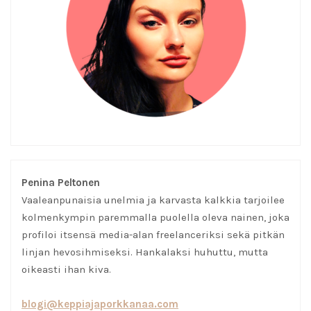
Penina Peltonen
Vaaleanpunaisia unelmia ja karvasta kalkkia tarjoilee
kolmenkympin paremmalla puolella oleva nainen, joka
profiloi itsensä media-alan freelanceriksi sekä pitkän
linjan hevosihmiseksi. Hankalaksi huhuttu, mutta
oikeasti ihan kiva.
blogi@keppiajaporkkanaa.com