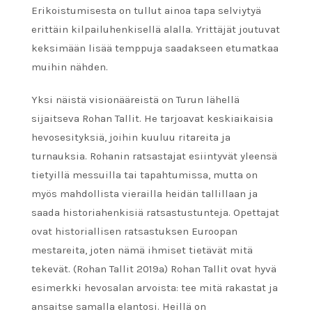
Erikoistumisesta on tullut ainoa tapa selviytyä
erittäin kilpailuhenkisellä alalla. Yrittäjät joutuvat
keksimään lisää temppuja saadakseen etumatkaa
muihin nähden.
Yksi näistä visionääreistä on Turun lähellä
sijaitseva Rohan Tallit. He tarjoavat keskiaikaisia ​​
hevosesityksiä, joihin kuuluu ritareita ja
turnauksia. Rohanin ratsastajat esiintyvät yleensä
tietyillä messuilla tai tapahtumissa, mutta on
myös mahdollista vierailla heidän tallillaan ja
saada historiahenkisiä ratsastustunteja. Opettajat
ovat historiallisen ratsastuksen Euroopan
mestareita, joten nämä ihmiset tietävät mitä
tekevät. (Rohan Tallit 2019a) Rohan Tallit ovat hyvä
esimerkki hevosalan arvoista: tee mitä rakastat ja
ansaitse samalla elantosi. Heillä on