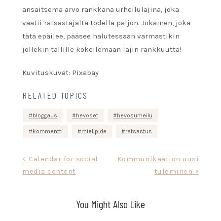
ansaitsema arvo rankkana urheilulajina, joka
vaatii ratsastajalta todella paljon. Jokainen, joka
tätä epäilee, pääsee halutessaan varmastikin
jollekin tallille kokeilemaan lajin rankkuutta!
Kuvituskuvat: Pixabay
RELATED TOPICS
bloggaus
hevoset
hevosurheilu
kommentti
mielipide
ratsastus
Artikkelien
< Calendar for social
Kommunikaation uusi
media content
tuleminen >
selaus
You Might Also Like