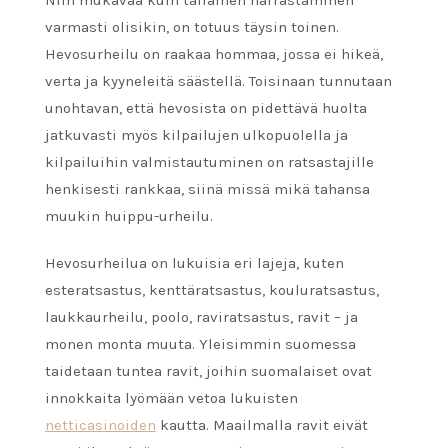
varmasti olisikin, on totuus täysin toinen.
Hevosurheilu on raakaa hommaa, jossa ei hikeä,
verta ja kyyneleitä säästellä. Toisinaan tunnutaan
unohtavan, että hevosista on pidettävä huolta
jatkuvasti myös kilpailujen ulkopuolella ja
kilpailuihin valmistautuminen on ratsastajille
henkisesti rankkaa, siinä missä mikä tahansa
muukin huippu-urheilu.
Hevosurheilua on lukuisia eri lajeja, kuten
esteratsastus, kenttäratsastus, kouluratsastus,
laukkaurheilu, poolo, raviratsastus, ravit – ja
monen monta muuta. Yleisimmin suomessa
taidetaan tuntea ravit, joihin suomalaiset ovat
innokkaita lyömään vetoa lukuisten
netticasinoiden
kautta. Maailmalla ravit eivät