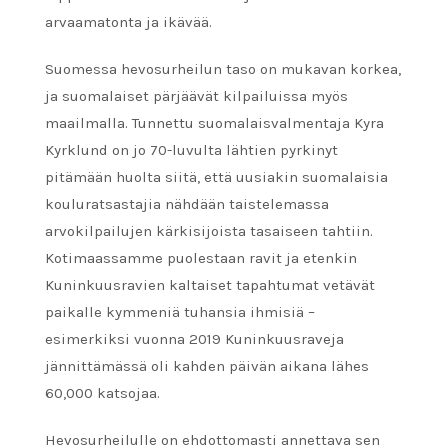
arvaamatonta ja ikävää.
Suomessa hevosurheilun taso on mukavan korkea,
ja suomalaiset pärjäävät kilpailuissa myös
maailmalla. Tunnettu suomalaisvalmentaja Kyra
Kyrklund on jo 70-luvulta lähtien pyrkinyt
pitämään huolta siitä, että uusiakin suomalaisia
kouluratsastajia nähdään taistelemassa
arvokilpailujen kärkisijoista tasaiseen tahtiin.
Kotimaassamme puolestaan ravit ja etenkin
Kuninkuusravien kaltaiset tapahtumat vetävät
paikalle kymmeniä tuhansia ihmisiä –
esimerkiksi vuonna 2019 Kuninkuusraveja
jännittämässä oli kahden päivän aikana lähes
60,000 katsojaa.
Hevosurheilulle on ehdottomasti annettava sen