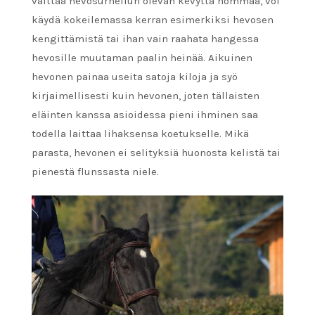
väittää hevosurheilun olevan kevyttä hommaa, voi
käydä kokeilemassa kerran esimerkiksi hevosen
kengittämistä tai ihan vain raahata hangessa
hevosille muutaman paalin heinää. Aikuinen
hevonen painaa useita satoja kiloja ja syö
kirjaimellisesti kuin hevonen, joten tällaisten
eläinten kanssa asioidessa pieni ihminen saa
todella laittaa lihaksensa koetukselle. Mikä
parasta, hevonen ei selityksiä huonosta kelistä tai
pienestä flunssasta niele.