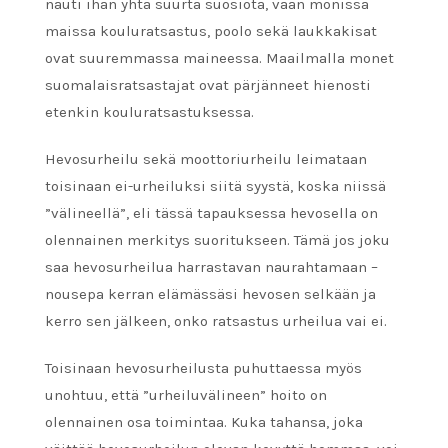
nauti ihan yhtä suurta suosiota, vaan monissa
maissa kouluratsastus, poolo sekä laukkakisat
ovat suuremmassa maineessa. Maailmalla monet
suomalaisratsastajat ovat pärjänneet hienosti
etenkin kouluratsastuksessa.
Hevosurheilu sekä moottoriurheilu leimataan
toisinaan ei-urheiluksi siitä syystä, koska niissä
”välineellä”, eli tässä tapauksessa hevosella on
olennainen merkitys suoritukseen. Tämä jos joku
saa hevosurheilua harrastavan naurahtamaan –
nousepa kerran elämässäsi hevosen selkään ja
kerro sen jälkeen, onko ratsastus urheilua vai ei.
Toisinaan hevosurheilusta puhuttaessa myös
unohtuu, että ”urheiluvälineen” hoito on
olennainen osa toimintaa. Kuka tahansa, joka