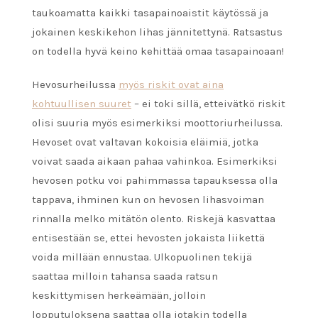
taukoamatta kaikki tasapainoaistit käytössä ja
jokainen keskikehon lihas jännitettynä. Ratsastus
on todella hyvä keino kehittää omaa tasapainoaan!
Hevosurheilussa
myös riskit ovat aina
kohtuullisen suuret
– ei toki sillä, etteivätkö riskit
olisi suuria myös esimerkiksi moottoriurheilussa.
Hevoset ovat valtavan kokoisia eläimiä, jotka
voivat saada aikaan pahaa vahinkoa. Esimerkiksi
hevosen potku voi pahimmassa tapauksessa olla
tappava, ihminen kun on hevosen lihasvoiman
rinnalla melko mitätön olento. Riskejä kasvattaa
entisestään se, ettei hevosten jokaista liikettä
voida millään ennustaa. Ulkopuolinen tekijä
saattaa milloin tahansa saada ratsun
keskittymisen herkeämään, jolloin
lopputuloksena saattaa olla jotakin todella