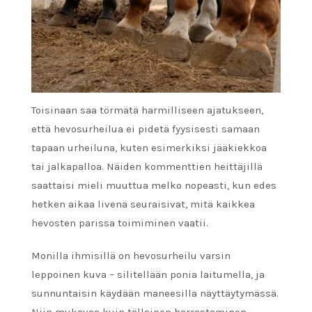
Toisinaan saa törmätä harmilliseen ajatukseen,
että hevosurheilua ei pidetä fyysisesti samaan
tapaan urheiluna, kuten esimerkiksi jääkiekkoa
tai jalkapalloa. Näiden kommenttien heittäjillä
saattaisi mieli muuttua melko nopeasti, kun edes
hetken aikaa livenä seuraisivat, mitä kaikkea
hevosten parissa toimiminen vaatii.
Monilla ihmisillä on hevosurheilu varsin
leppoinen kuva – silitellään ponia laitumella, ja
sunnuntaisin käydään maneesilla näyttäytymässä.
Niin mukavaa kuin tällainen harrastaminen