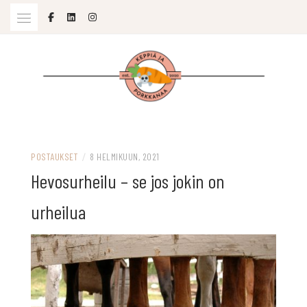
Skip
to
content
SOPIVASTI MOLEMPIA
KEPPIÄ JA PORKKANAA
POSTAUKSET
/
8 HELMIKUUN, 2021
Hevosurheilu – se jos jokin on
urheilua