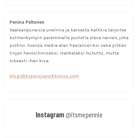
Penina Peltonen
Vaaleanpunaisia unelmia ja karvasta kalkkia tarjoilee
kolmenkympin paremmalla puolella oleva nainen, joka
profiloi itsensä media-alan freelanceriksi sekä pitkän
linjan hevosihmiseksi. Hankalaksi huhuttu, mutta
oikeasti ihan kiva.
blogi@keppiajaporkkanaa.com
Instagram
@itsmepennie