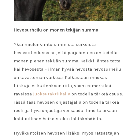
Hevosurheilu on monen tekijän summa
Yksi mielenkiintoisimmista seikoista
hevosurheilussa on, että pärjääminen on todella
monen pienen tekijän summa. Kaikki lähtee totta
kai hevosesta – ilman hyvää hevosta hevosurheilu
on tavattoman vaikeaa. Pelkästään innokas
liikkuja ei kuitenkaan riitä, vaan esimerkiksi
raveissa
juoksutaktiikalla
on todella tärkeä osuus.
Tässä taas hevosen ohjastajalla on todella tärkeä
rooli, ja hyvä ohjastaja voi saada ihmeitä aikaan
kohtuullisen heikoistakin lähtökohdista.
Hyväkuntoisen hevosen lisäksi myös ratsastajan –