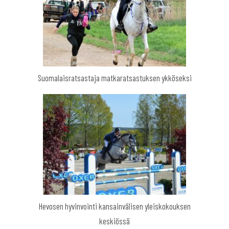
Suomalaisratsastaja matkaratsastuksen ykköseksi
Hevosen hyvinvointi kansainvälisen yleiskokouksen
keskiössä