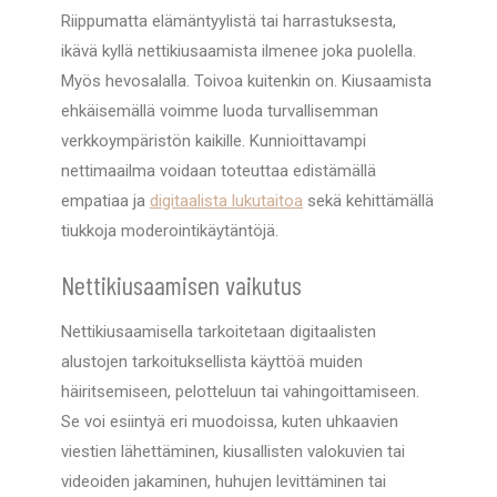
Riippumatta elämäntyylistä tai harrastuksesta,
ikävä kyllä nettikiusaamista ilmenee joka puolella.
Myös hevosalalla. Toivoa kuitenkin on. Kiusaamista
ehkäisemällä voimme luoda turvallisemman
verkkoympäristön kaikille. Kunnioittavampi
nettimaailma voidaan toteuttaa edistämällä
empatiaa ja
digitaalista lukutaitoa
sekä kehittämällä
tiukkoja moderointikäytäntöjä.
Nettikiusaamisen vaikutus
Nettikiusaamisella tarkoitetaan digitaalisten
alustojen tarkoituksellista käyttöä muiden
häiritsemiseen, pelotteluun tai vahingoittamiseen.
Se voi esiintyä eri muodoissa, kuten uhkaavien
viestien lähettäminen, kiusallisten valokuvien tai
videoiden jakaminen, huhujen levittäminen tai