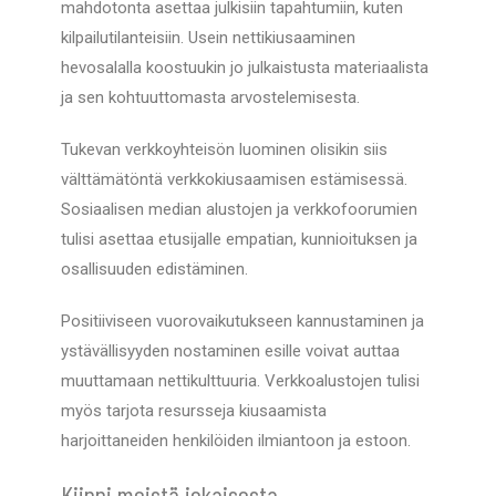
mahdotonta asettaa julkisiin tapahtumiin, kuten
kilpailutilanteisiin. Usein nettikiusaaminen
hevosalalla koostuukin jo julkaistusta materiaalista
ja sen kohtuuttomasta arvostelemisesta.
Tukevan verkkoyhteisön luominen olisikin siis
välttämätöntä verkkokiusaamisen estämisessä.
Sosiaalisen median alustojen ja verkkofoorumien
tulisi asettaa etusijalle empatian, kunnioituksen ja
osallisuuden edistäminen.
Positiiviseen vuorovaikutukseen kannustaminen ja
ystävällisyyden nostaminen esille voivat auttaa
muuttamaan nettikulttuuria. Verkkoalustojen tulisi
myös tarjota resursseja kiusaamista
harjoittaneiden henkilöiden ilmiantoon ja estoon.
Kiinni meistä jokaisesta