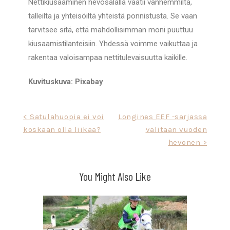
Nettikiusaaminen hevosalalla vaatii vanhemmilta,
talleilta ja yhteisöiltä yhteistä ponnistusta. Se vaan
tarvitsee sitä, että mahdollisimman moni puuttuu
kiusaamistilanteisiin. Yhdessä voimme vaikuttaa ja
rakentaa valoisampaa nettitulevaisuutta kaikille.
Kuvituskuva: Pixabay
< Satulahuopia ei voi
Longines EEF -sarjassa
koskaan olla liikaa?
valitaan vuoden
hevonen >
You Might Also Like