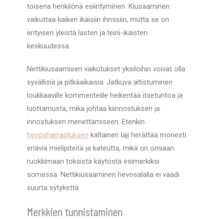
toisena henkilönä esiintyminen. Kiusaaminen
vaikuttaa kaiken ikäisiin ihmisiin, mutta se on
erityisen yleistä lasten ja teini-ikäisten
keskuudessa.
Nettikiusaamisen vaikutukset yksilöihin voivat olla
syvällisiä ja pitkäaikaisia. Jatkuva altistuminen
loukkaaville kommenteille heikentää itsetuntoa ja
luottamusta, mikä johtaa kiinnostuksen ja
innostuksen menettämiseen. Etenkin
hevosharrastuksen
kaltainen laji herättää monesti
eriäviä mielipiteitä ja kateutta, mikä on omiaan
ruokkimaan toksista käytöstä esimerkiksi
somessa. Nettikiusaaminen hevosalalla ei vaadi
suurta sytykettä.
Merkkien tunnistaminen