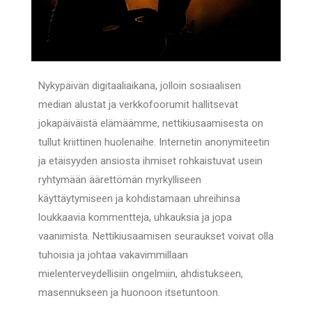
Nykypäivän digitaaliaikana, jolloin sosiaalisen
median alustat ja verkkofoorumit hallitsevat
jokapäiväistä elämäämme, nettikiusaamisesta on
tullut kriittinen huolenaihe. Internetin anonymiteetin
ja etäisyyden ansiosta ihmiset rohkaistuvat usein
ryhtymään äärettömän myrkylliseen
käyttäytymiseen ja kohdistamaan uhreihinsa
loukkaavia kommentteja, uhkauksia ja jopa
vaanimista. Nettikiusaamisen seuraukset voivat olla
tuhoisia ja johtaa vakavimmillaan
mielenterveydellisiin ongelmiin, ahdistukseen,
masennukseen ja huonoon itsetuntoon.