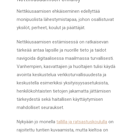
Nettikiusaamisen ehkäiseminen edellyttää
monipuolista lähestymistapaa, johon osallistuvat
yksilöt, perheet, koulut ja päättäjät.
Nettikiusaamisen estämisessä on ratkaisevan
tärkeää antaa lapsille ja nuorille tieto ja taidot
navigoida digitaalisessa maailmassa turvallisesti.
Vanhempien, kasvattajien ja huoltajien tulisi käydä
avointa keskustelua verkkoturvallisuudesta ja
keskustella esimerkiksi yksityisyysasetuksista,
henkilökohtaisten tietojen jakamatta jättämisen
tärkeydestä sekä haitallisen käyttäytymisen
mahdolliset seuraukset.
Nykyään jo monella
tallilla ja ratsastuskoululla
on
rajoitettu tuntien kuvaamista, mutta kieltoa on