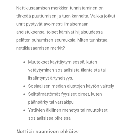
Nettikiusaamisen merkkien tunnistaminen on
tärkeää puuttumisen ja tuen kannalta. Vaikka jotkut
uhrit pystyvät avoimesti ilmaisemaan
ahdistuksensa, toiset kärsivät hiljaisuudessa
peläten puhumisen seurauksia. Miten tunnistaa
nettikiusaamisen merkit?
Muutokset käyttäytymisessä, kuten
vetäytyminen sosiaalisista tilanteista tai
lisääntynyt ärtyneisyys.
Sosiaalisen median alustojen käytön välttely.
Selittämättömät fyysiset oireet, kuten
päänsärky tai vatsakipu.
Ystävien äkillinen menetys tai muutokset
sosiaalisissa piireissä.
Nettikiusaamisen ehkäisy