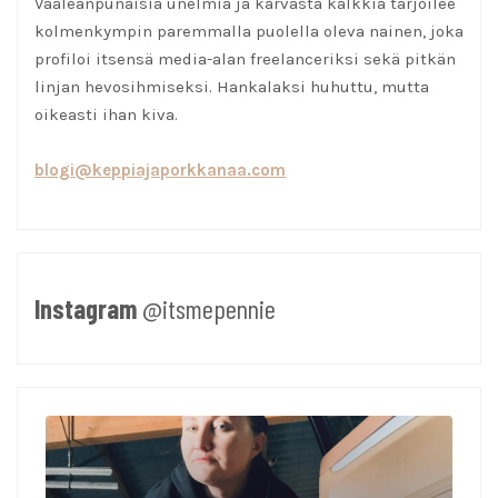
Vaaleanpunaisia unelmia ja karvasta kalkkia tarjoilee
kolmenkympin paremmalla puolella oleva nainen, joka
profiloi itsensä media-alan freelanceriksi sekä pitkän
linjan hevosihmiseksi. Hankalaksi huhuttu, mutta
oikeasti ihan kiva.
blogi@keppiajaporkkanaa.com
Instagram
@itsmepennie